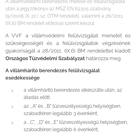
A villámvédelmi berendezés mérése és felülvizsgálata
után a jegyzőkönyv az MSZ EN 62305 szabvány
[9/2008. (II. 22.) .sz. ÖTM rendelet], valamint a 28/2011.
(IX.6) BM rendelet előírásai szerint készül.
A VVF a villámvédelmi felülvizsgálat menetét és
szükségességét és a felülvizsgálatok végzésének
gyakoriságát a 28/2011. (IX.6) BM rendelettel kiadott
Országos Tűzvédelmi Szabályzat
határozza meg.
A villámhárító berendezés felülvizsgálat
esedékessége
a villámhárító berendezés elkészülte után, az
átadás előtt.
az ,,A" és ,,B" tűzveszélyességű helyiségben,
szabadtéren legalább 3 évenként,
a ,,C", ,,D" és ,,E" tűzveszélyességű helyiségben,
szabadtéren legalább 6 évenként,