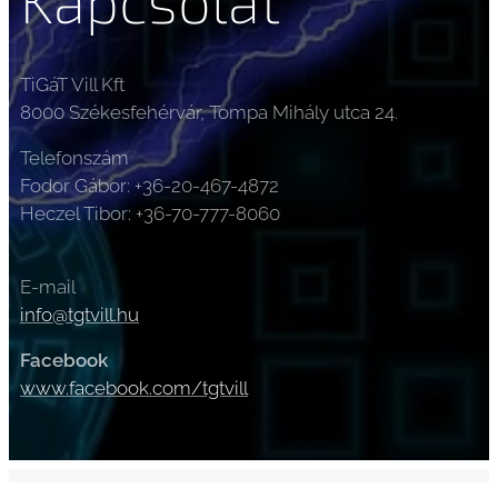
Kapcsolat
TiGáT Vill Kft
8000 Székesfehérvár, Tompa Mihály utca 24.
Telefonszám
Fodor Gábor: +36-20-467-4872
Heczel Tibor: +36-70-777-8060
E-mail
info@tgtvill.hu
Facebook
www.facebook.com/tgtvill