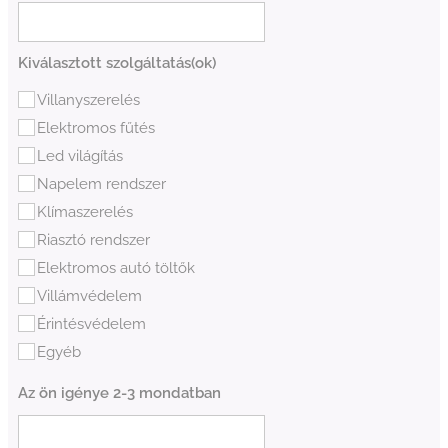
Kiválasztott szolgáltatás(ok)
Villanyszerelés
Elektromos fűtés
Led világítás
Napelem rendszer
Klímaszerelés
Riasztó rendszer
Elektromos autó töltők
Villámvédelem
Érintésvédelem
Egyéb
Az ön igénye 2-3 mondatban