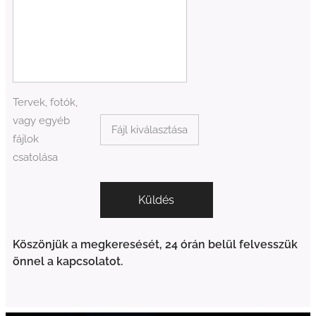
Tervek, fotók,
vagy egyéb
Fájl kiválasztása
fájlok
csatolása
Küldés
Köszönjük a megkeresését, 24 órán belül felvesszük
önnel a kapcsolatot.