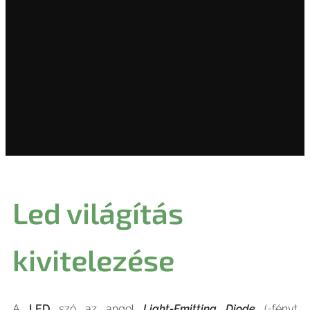
Led világítás
kivitelezése
A
LED
szó az angol
Light-Emitting Diode
(=fényt