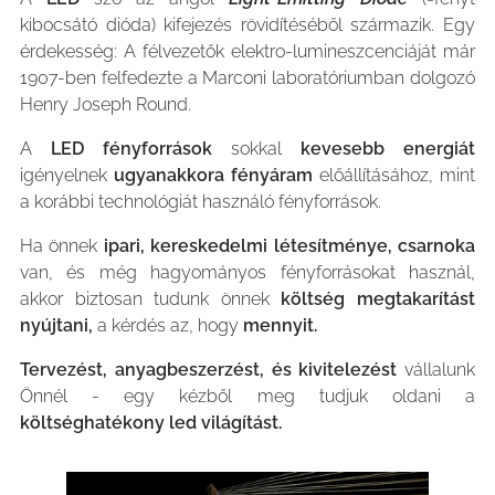
kibocsátó dióda) kifejezés rövidítéséből származik. Egy
érdekesség: A félvezetők elektro-lumineszcenciáját már
1907-ben felfedezte a Marconi laboratóriumban dolgozó
Henry Joseph Round.
A
LED fényforrások
sokkal
kevesebb energiát
igényelnek
ugyanakkora fényáram
előállításához, mint
a korábbi technológiát használó fényforrások.
Ha önnek
ipari, kereskedelmi létesítménye, csarnoka
van, és még hagyományos fényforrásokat használ,
akkor biztosan tudunk önnek
költség megtakarítást
nyújtani,
a kérdés az, hogy
mennyit.
Tervezést, anyagbeszerzést, és kivitelezést
vállalunk
Önnél - egy kézből meg tudjuk oldani a
költséghatékony led világítást.