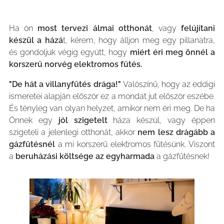
Ha ön
most tervezi álmai otthonát
, vagy
felújítani
készül a házá
t, kérem, hogy álljon meg egy pillanatra,
és gondoljuk végig együtt, hogy
miért éri meg önnél a
korszerű norvég elektromos fűtés.
"De hát a villanyfűtés drága!"
Valószínű, hogy az eddigi
ismeretei alapján először ez a mondat jut először eszébe.
És tényleg van olyan helyzet, amikor nem éri meg. De ha
Önnek egy
jól szigetelt
háza készül, vagy éppen
szigeteli a jelenlegi otthonát, akkor
nem lesz drágább a
gázfűtésnél
a mi korszerű elektromos fűtésünk. Viszont
a
beruházási költsége az egyharmada
a gázfűtésnek!