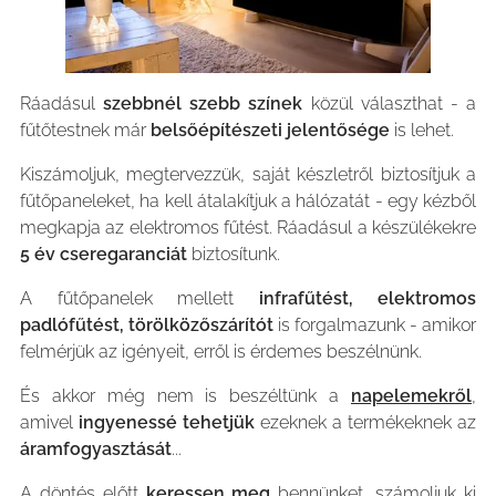
Ráadásul
szebbnél szebb színek
közül választhat - a
fűtőtestnek már
belsőépítészeti jelentősége
is lehet.
Kiszámoljuk, megtervezzük, saját készletről biztosítjuk a
fűtőpaneleket, ha kell átalakítjuk a hálózatát - egy kézből
megkapja az elektromos fűtést. Ráadásul a készülékekre
5 év cseregaranciát
biztosítunk.
A fűtőpanelek mellett
infrafűtést, elektromos
padlófűtést, törölközőszárítót
is forgalmazunk - amikor
felmérjük az igényeit, erről is érdemes beszélnünk.
És akkor még nem is beszéltünk a
napelemekről
,
amivel
ingyenessé tehetjük
ezeknek a termékeknek az
áramfogyasztását
...
A döntés előtt
keressen meg
bennünket, számoljuk ki