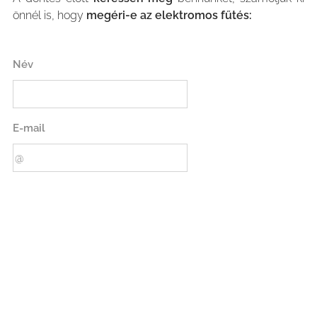
önnél is, hogy
megéri-e az elektromos fűtés:
Név
E-mail
Telefonszám
Üzenet